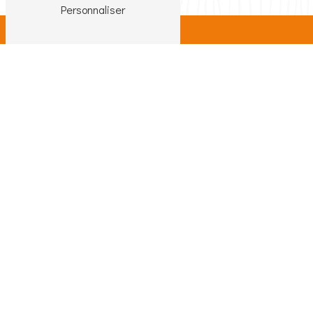
Personnaliser
Adresse
9 Rue Roana
57330 Hettange-Grande
Téléphone